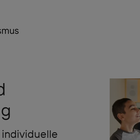
d
ng
 individuelle