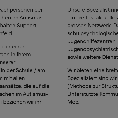
 Fachpersonen der
Unsere Spezialistinn
chen im Autismus-
ein breites, aktuell
halten Support,
grosses Netzwerk. D
mfeld.
schulpsychologische
Jugendhilfezentren,
nd in einer
Jugendpsychiatrische
ann in Ihrem
sowie weitere Dienst
nserer
(in der Schule / am
Wir bieten eine brei
 mit allen
Spezialisiert sind w
sansätze, die auf die
(Methode zur Struktu
schen im Autismus-
Unterstützte Kommun
 beziehen wir ihr
Meo.