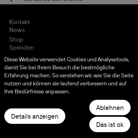
Kontakt
News
Shop
Spenden
Impressum
Diese Website verwendet Cookies und Analysetools,
Datenschutz
damit Sie bei Ihrem Besuch die bestmögliche
Erfahrung machen. So verstehen wir, wie Sie die Seite
nutzen und können sie laufend verbessern und auf
© 2026
Stiftung Kind und Autismus
Ihre Bedürfnisse anpassen.
Ablehnen
Details anzeigen
Das ist ok