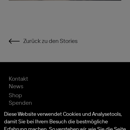
Zurück zu den Stories
Kontakt
News
Shop
Spenden
Impressum
Diese Website verwendet Cookies und Analysetools,
Datenschutz
damit Sie bei Ihrem Besuch die bestmögliche
Erfahrung machen. So verstehen wir, wie Sie die Seite