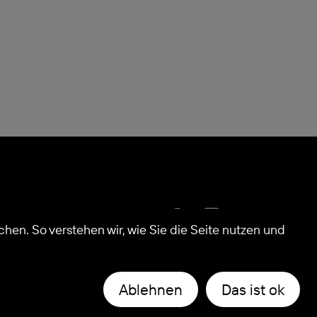
essum
en. So verstehen wir, wie Sie die Seite nutzen und
schutz
Ablehnen
Das ist ok