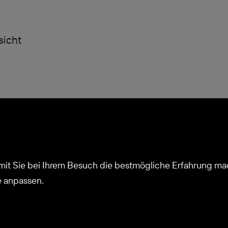
sicht
Kontakt
Shop
Impr
it Sie bei Ihrem Besuch die bestmögliche Erfahrung mach
News
Spenden
Daten
e anpassen.