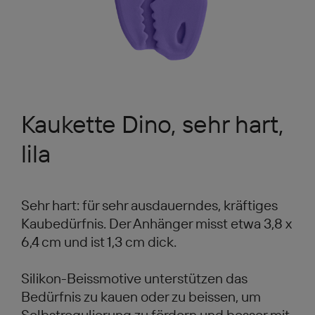
Kaukette Dino, sehr hart,
lila
Sehr hart: für sehr ausdauerndes, kräftiges
Kaubedürfnis. Der Anhänger misst etwa 3,8 x
6,4 cm und ist 1,3 cm dick.
Silikon-Beissmotive unterstützen das
Bedürfnis zu kauen oder zu beissen, um
Selbstregulierung zu fördern und besser mit