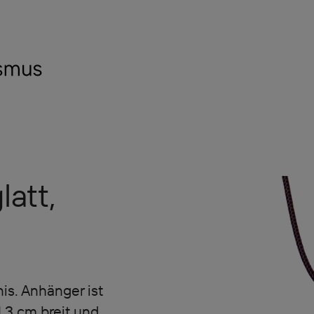
latt,
is. Anhänger ist
1,3 cm breit und