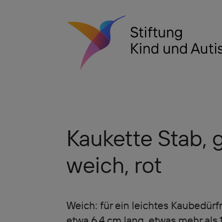
Kaukette Stab, g
weich, rot
Weich: für ein leichtes Kaubedürfn
etwa 6,4 cm lang, etwas mehr als 