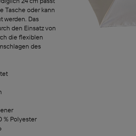
diglich 24 cm passt
de Tasche oder kann
ut werden. Das
urch den Einsatz von
h die flexiblen
Umschlagen des
tet
m
pener
0 % Polyester
6