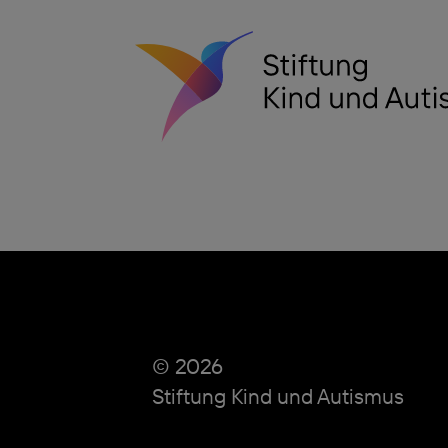
© 2026
Stiftung Kind und Autismus